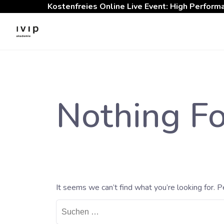
Kostenfreies Online Live Event: High Perform
Skip
to
content
Nothing F
It seems we can’t find what you’re looking for. P
Suche
nach: