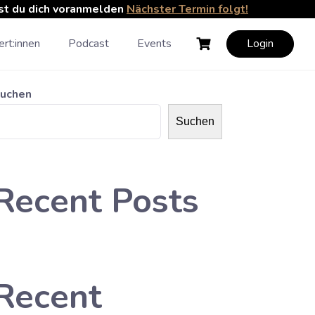
nst du dich voranmelden
Nächster Termin folgt!
rt:innen
Podcast
Events
Login
uchen
Suchen
Recent Posts
Recent