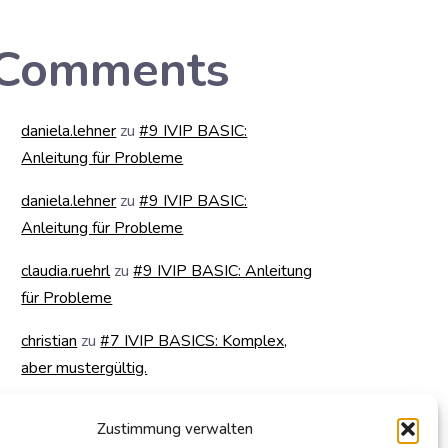
Comments
daniela.lehner
zu
#9 IVIP BASIC:
Anleitung für Probleme
daniela.lehner
zu
#9 IVIP BASIC:
Anleitung für Probleme
claudia.ruehrl
zu
#9 IVIP BASIC: Anleitung
für Probleme
christian
zu
#7 IVIP BASICS: Komplex,
aber mustergültig.
daniela.lehner
zu
#6 IVIP BASIC:
Zustimmung verwalten
Komplexe haben wir keine. Dafür sind wir