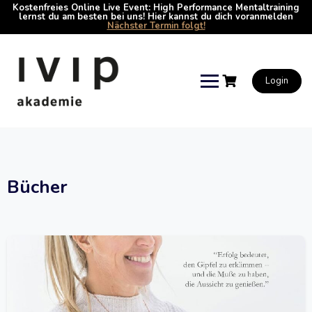
Kostenfreies Online Live Event: High Performance Mentaltraining
lernst du am besten bei uns! Hier kannst du dich voranmelden
Nächster Termin folgt!
Skip
to
content
Login
Bücher