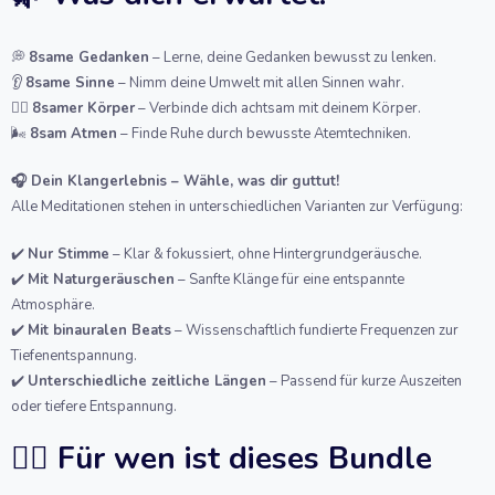
💭
8same Gedanken
– Lerne, deine Gedanken bewusst zu lenken.
👂
8same Sinne
– Nimm deine Umwelt mit allen Sinnen wahr.
🏋️‍♂️
8samer Körper
– Verbinde dich achtsam mit deinem Körper.
🌬️
8sam Atmen
– Finde Ruhe durch bewusste Atemtechniken.
🎧 Dein Klangerlebnis – Wähle, was dir guttut!
Alle Meditationen stehen in unterschiedlichen Varianten zur Verfügung:
✔️
Nur S
timme
– Klar & fokussiert, ohne Hintergrundgeräusche.
✔️
Mit Naturgeräuschen
– Sanfte Klänge für eine entspannte
Atmosphäre.
✔️
Mit binauralen Beats
– Wissenschaftlich fundierte Frequenzen zur
Tiefenentspannung.
✔️
Unterschiedliche zeitliche Längen
– Passend für kurze Auszeiten
oder tiefere Entspannung.
🧘‍♀️ Für wen ist dieses Bundle