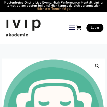
Kostenfreies Online Live Event: High Performance Mentaltraining
lernst du am besten bei uns! Hier kannst du dich voranmelden
Nächster Termin folgt!
Skip
to
content
Login