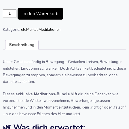
Achtsamkeitsreisen
In den Warenkorb
-
Innere
Ruhe
Kategorie:
eleMental Meditationen
Menge
Beschreibung
Unser Geist ist ständig in Bewegung – Gedanken kreisen, Bewertungen
entstehen, Emotionen schwanken. Doch Achtsamkeit bedeutet nicht, diese
Bewegungen zu stoppen, sondern sie bewusst zu beobachten, ohne
daran festzuhalten.
Dieses
exklusive Meditations-Bundle
hilft dir, deine Gedanken wie
vorbeiziehende Wolken wahrzunehmen, Bewertungen gelassen
hinzunehmen und in den Moment einzutauchen. Kein „richtig“ oder „falsch“
– nur das bewusste Erleben des Hier und Jetzt.
🌿 Was dich erwartet: