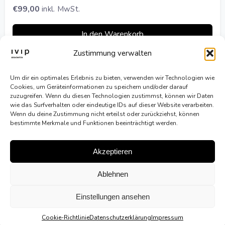
€
99,00
inkl. MwSt.
In den Warenkorb
Zustimmung verwalten
Um dir ein optimales Erlebnis zu bieten, verwenden wir Technologien wie
Cookies, um Geräteinformationen zu speichern und/oder darauf
zuzugreifen. Wenn du diesen Technologien zustimmst, können wir Daten
wie das Surfverhalten oder eindeutige IDs auf dieser Website verarbeiten.
Wenn du deine Zustimmung nicht erteilst oder zurückziehst, können
bestimmte Merkmale und Funktionen beeinträchtigt werden.
Akzeptieren
LinkedIn
Ablehnen
AGBs
Einstellungen ansehen
Datenschutzerklärung
Cookie-Richtlinie
Cookie-Richtlinie (EU)
Datenschutzerklärung
Impressum