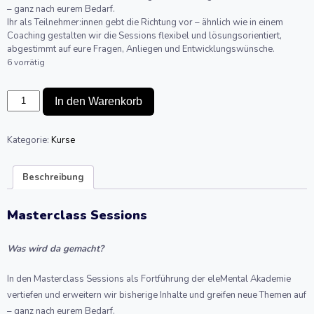
– ganz nach eurem Bedarf.
Ihr als Teilnehmer:innen gebt die Richtung vor – ähnlich wie in einem
Coaching gestalten wir die Sessions flexibel und lösungsorientiert,
abgestimmt auf eure Fragen, Anliegen und Entwicklungswünsche.
6 vorrätig
Masterclass
In den Warenkorb
Sessions
-
Juni
Kategorie:
Kurse
(online)
Menge
Beschreibung
Masterclass Sessions
Was wird da gemacht?
In den Masterclass Sessions als Fortführung der eleMental Akademie
vertiefen und erweitern wir bisherige Inhalte und greifen neue Themen auf
– ganz nach eurem Bedarf.