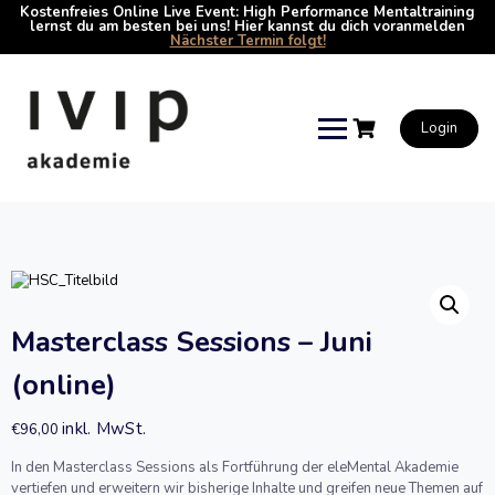
Kostenfreies Online Live Event: High Performance Mentaltraining
lernst du am besten bei uns! Hier kannst du dich voranmelden
Nächster Termin folgt!
Skip
to
content
Login
Masterclass Sessions – Juni
(online)
inkl. MwSt.
€
96,00
In den Masterclass Sessions als Fortführung der eleMental Akademie
vertiefen und erweitern wir bisherige Inhalte und greifen neue Themen auf