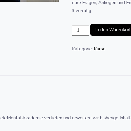
eure Fragen, Anliegen und E
3 vorrätig
Masterclass
In den Warenkor
Sessions
-
Kategorie:
Kurse
Mai/Juni
(2x
inkl.
Filmabend)
Menge
 eleMental Akademie vertiefen und erweitern wir bisherige Inhal