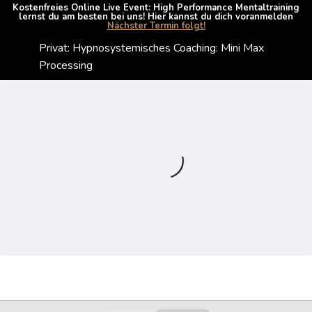
Kostenfreies Online Live Event: High Performance Mentaltraining
lernst du am besten bei uns! Hier kannst du dich voranmelden
Nächster Termin folgt!
Privat: Hypnosystemisches Coaching: Mini Max
Processing
Hypnosystemisches Coaching: Mini Max
0/2
Processing
Einführung
00:00
Demo
00:00