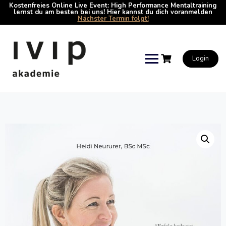
Kostenfreies Online Live Event: High Performance Mentaltraining
lernst du am besten bei uns! Hier kannst du dich voranmelden
Nächster Termin folgt!
Skip
to
content
Login